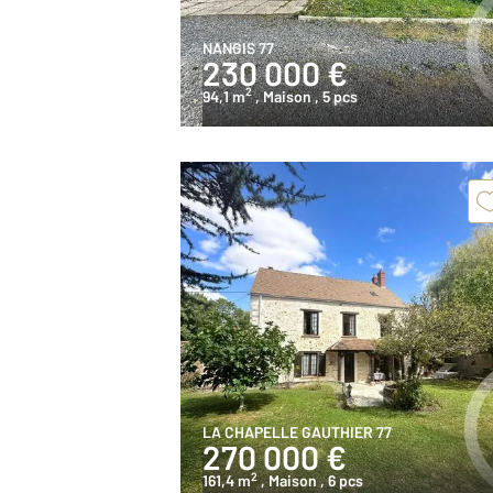
NANGIS 77
230 000 €
2
94,1 m
, Maison
, 5 pcs
LA CHAPELLE GAUTHIER 77
270 000 €
2
161,4 m
, Maison
, 6 pcs