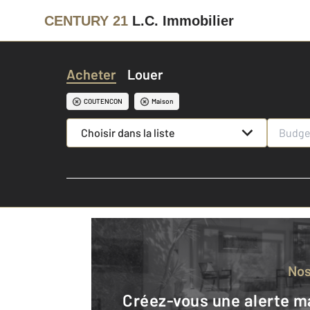
CENTURY 21
L.C. Immobilier
Acheter
Louer
COUTENCON
Maison
Choisir dans la liste
No
Créez-vous une alerte mail pour être averti quand une annonce est en ligne et consultez la