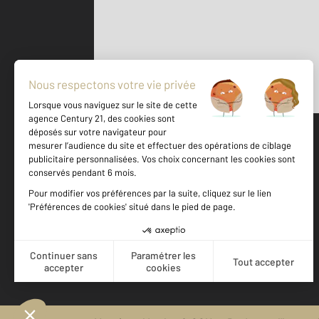
Parlons de vous, parlons biens
500 m
©
Mappy
Votre agence est notée
Achat
Location
Vente
Gestion
9,3
/
10
9,9/10