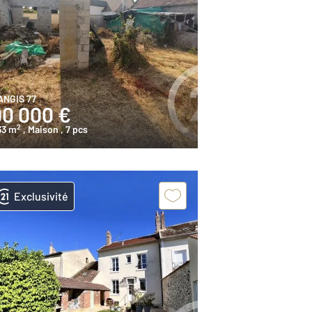
ANGIS 77
90 000 €
2
33 m
, Maison
, 7 pcs
Exclusivité