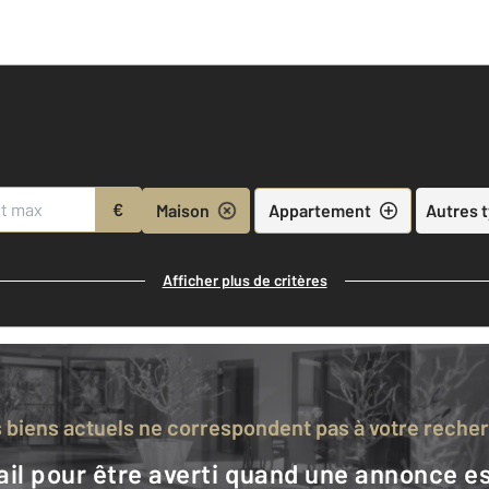
€
Maison
Appartement
Autres 
Afficher plus de critères
s biens actuels ne correspondent pas à votre reche