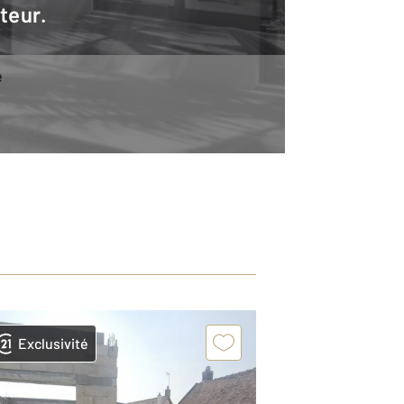
teur.
e
Exclusivité