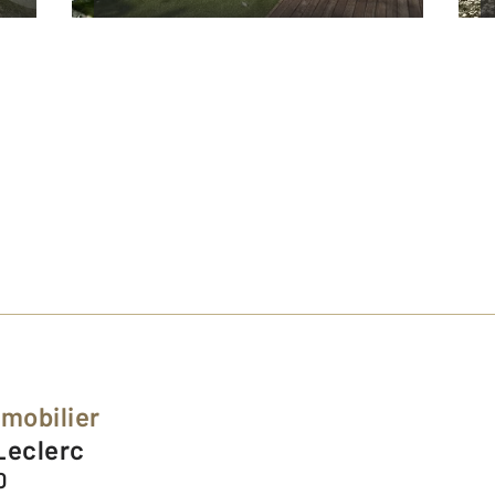
mmobilier
 Leclerc
0