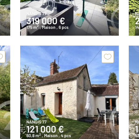
NANGIS 77
N
319 000 €
2
175 m
, Maison
, 6 pcs
1
NANGIS 77
N
121 000 €
2
60,8 m
, Maison
, 4 pcs
5