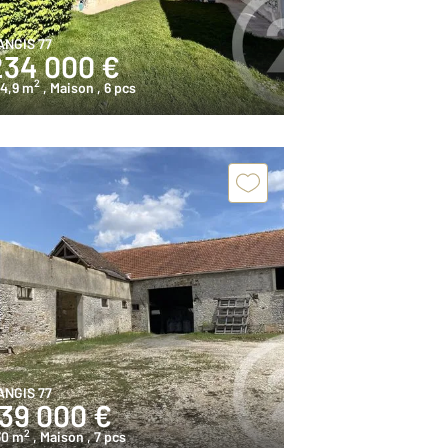
ANGIS 77
234 000 €
2
44,9 m
, Maison
, 6 pcs
ANGIS 77
139 000 €
2
30 m
, Maison
, 7 pcs