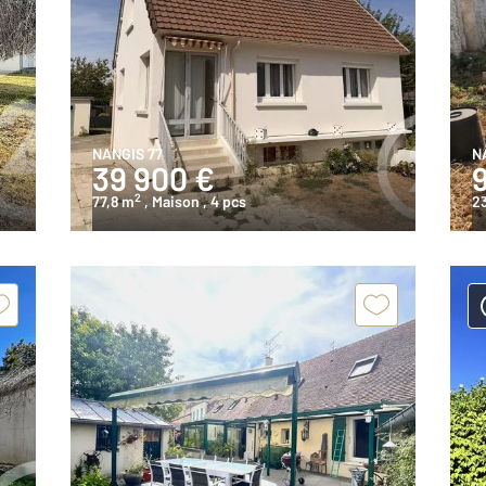
NANGIS 77
N
39 900 €
2
77,8 m
, Maison
, 4 pcs
2