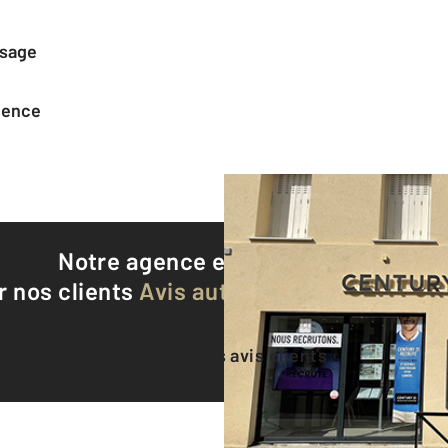
ssage
agence
Notre agence est notée
9,3/10
r nos clients
Avis authentifiés par Qualite
Voir tous les avis clients